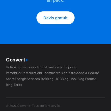
en pack.
Devis gratuit
Convert
+
Vidéos publicitaires format vertical en 7 jours.
Immobilier
Restauration
E-commerce
Bien-être
Mode & Beauté
Santé
Énergie
Services B2B
Blog UGC
Blog Hook
Blog Format
Blog Tarifs
© 2026 Convert+. Tous droits réservés.